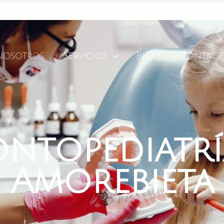
Nosotros
Servicios
Blog
Contact
ntopediatrí
Amorebieta