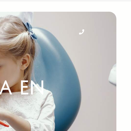
o
a en