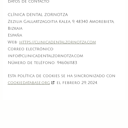
datos de contacto:
CLÍNICA DENTAL ZORNOTZA
Zezilia Gallartzagoitia Kalea, 9, 48340 Amorebieta,
Bizkaia
España
Web:
https://clinicadentalzornotza.com
Correo electrónico:
info@
clinicadentalzornotza.com
Número de teléfono: 946061183
Esta política de cookies se ha sincronizado con
cookiedatabase.org
el febrero 29, 2024.