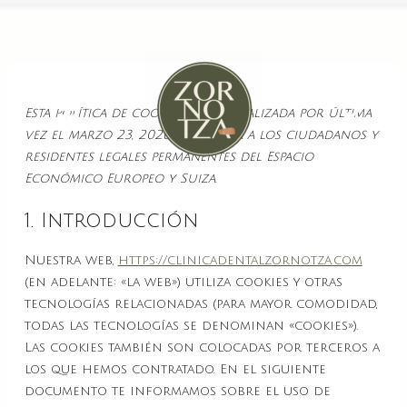
Consent
Consent
Consent
Consent
Consent
Consent
Consent
Consent
Estadísti
to
to
to
to
to
to
to
to
service
service
service
service
service
service
service
service
cleantalk-
elementor
wordpress
complianz
wordfence
google-
google-
varios
spam-
fonts
maps
Esta política de cookies fue actualizada por última
protect
vez el marzo 23, 2026 y se aplica a los ciudadanos y
residentes legales permanentes del Espacio
Económico Europeo y Suiza.
1. Introducción
Nuestra web,
https://clinicadentalzornotza.com
(en adelante: «la web») utiliza cookies y otras
tecnologías relacionadas (para mayor comodidad,
todas las tecnologías se denominan «cookies»).
Las cookies también son colocadas por terceros a
los que hemos contratado. En el siguiente
documento te informamos sobre el uso de