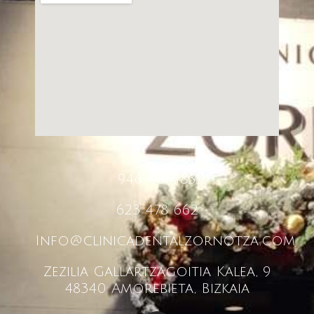
946 061 183
623 478 662
Info@clinicadentalzornotza.com
Zezilia Gallartzagoitia Kalea, 9
48340 Amorebieta, Bizkaia