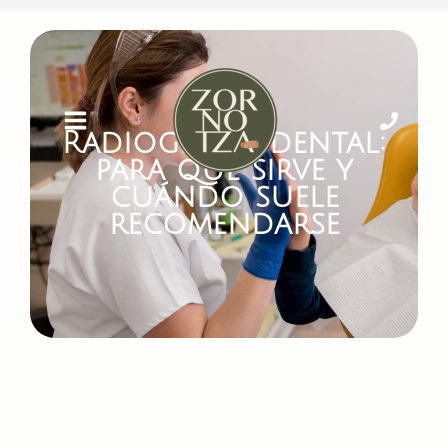
Radiografía dental:
para qué sirve y
cuándo suele
recomendarse