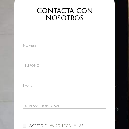
g
r
Contacta con
a
Nosotros
m
Acepto el
Aviso Legal
y las